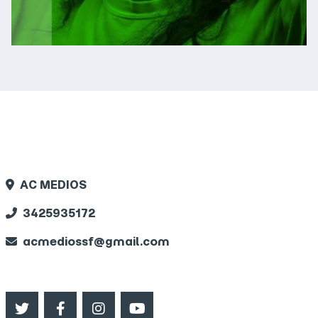
INFO RADIO
AC MEDIOS
3425935172
acmediossf@gmail.com
SEGUINOS